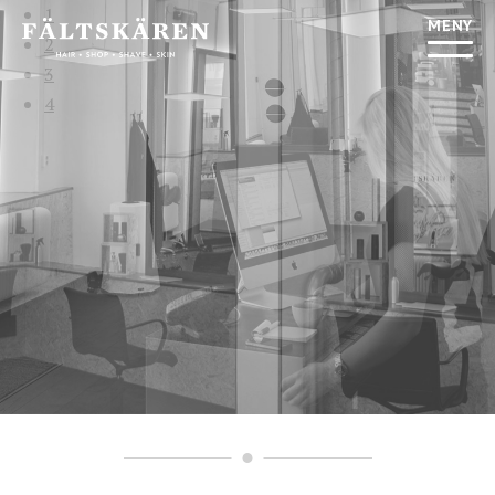
1
MENY
2
3
4